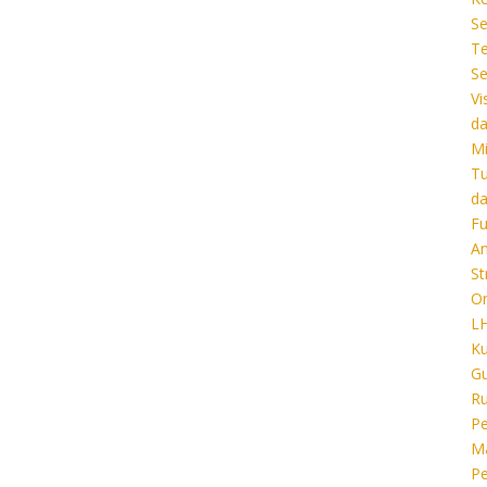
Se
T
Se
Vi
d
Mi
T
d
Fu
A
St
Or
L
Ku
G
R
Pe
M
Pe