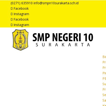
(0271) 635910
info@smpn10surakarta.sch.id
Facebook
Instagram
Facebook
Instagram
B
Pr
Pr
Pi
P
Su
Pr
Se
S
Ke