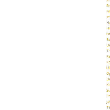
Se
M
In
Ha
Hi
O
B
D
Tr
Ra
K
Ul
O
D
K
Su
Pr
J
T