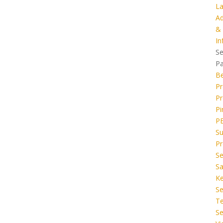
L
A
&
In
Se
P
B
Pr
Pr
Pi
P
Su
Pr
Se
S
Ke
Se
T
Se