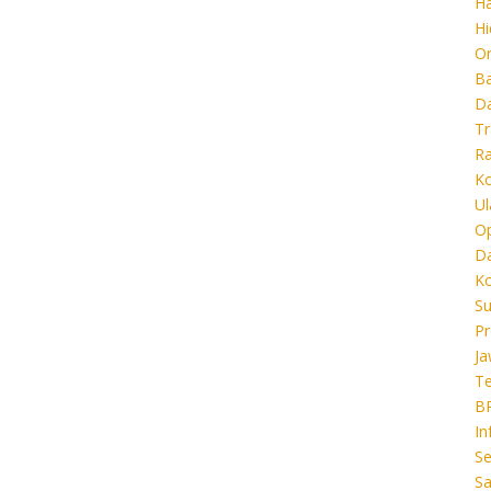
Ha
Hi
O
B
D
Tr
Ra
K
Ul
O
D
K
Su
Pr
J
T
B
In
Se
Sa