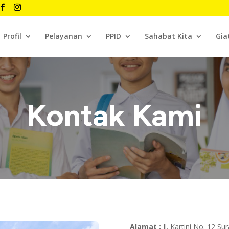
Profil
Pelayanan
PPID
Sahabat Kita
Gia
Kontak Kami
Alamat :
Jl. Kartini No. 12 Su