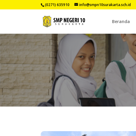
(0271) 635910
info@smpn10surakarta.sch.id
Beranda