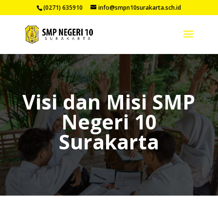
(0271) 635910
info@smpn10surakarta.sch.id
Visi dan Misi SMP
Negeri 10
Surakarta