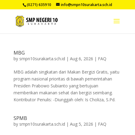
(0271) 635910
info@smpn10surakarta.sch.id
MBG
by
smpn10surakarta.sch.id
|
Aug 6, 2026
|
FAQ
MBG adalah singkatan dari Makan Bergizi Gratis, yaitu
program nasional prioritas di bawah pemerintahan
Presiden Prabowo Subianto yang bertujuan
memberikan makanan sehat dan bergizi seimbang.
Kontributor Penulis: -Diunggah oleh: Is Choliza, S.Pd.
SPMB
by
smpn10surakarta.sch.id
|
Aug 5, 2026
|
FAQ