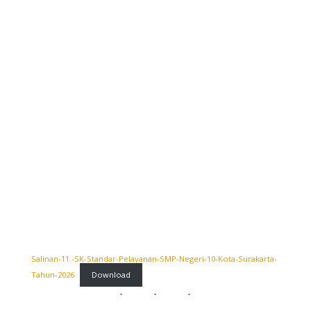
Salinan-11.-SK-Standar-Pelayanan-SMP-Negeri-10-Kota-Surakarta-
Tahun-2026
Download