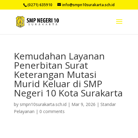
(0271) 635910
info@smpn10surakarta.sch.id
Kemudahan Layanan
Penerbitan Surat
Keterangan Mutasi
Murid Keluar di SMP
Negeri 10 Kota Surakarta
by
smpn10surakarta.sch.id
|
Mar 9, 2026
|
Standar
Pelayanan
|
0 comments