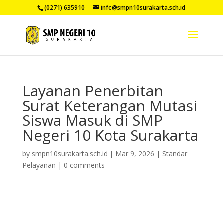
(0271) 635910
info@smpn10surakarta.sch.id
Layanan Penerbitan
Surat Keterangan Mutasi
Siswa Masuk di SMP
Negeri 10 Kota Surakarta
by
smpn10surakarta.sch.id
|
Mar 9, 2026
|
Standar
Pelayanan
|
0 comments