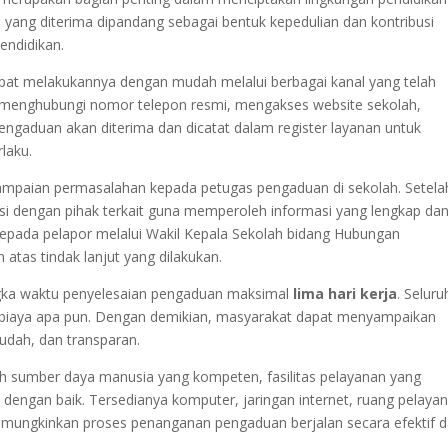
n yang diterima dipandang sebagai bentuk kepedulian dan kontribusi
endidikan.
at melakukannya dengan mudah melalui berbagai kanal yang telah
h, menghubungi nomor telepon resmi, mengakses website sekolah,
engaduan akan diterima dan dicatat dalam register layanan untuk
laku.
mpaian permasalahan kepada petugas pengaduan di sekolah. Setelah
asi dengan pihak terkait guna memperoleh informasi yang lengkap da
n kepada pelapor melalui Wakil Kepala Sekolah bidang Hubungan
tas tindak lanjut yang dilakukan.
gka waktu penyelesaian pengaduan maksimal
lima hari kerja
. Seluru
 biaya apa pun. Dengan demikian, masyarakat dapat menyampaikan
udah, dan transparan.
eh sumber daya manusia yang kompeten, fasilitas pelayanan yang
 dengan baik. Tersedianya komputer, jaringan internet, ruang pelaya
emungkinkan proses penanganan pengaduan berjalan secara efektif 