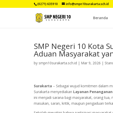
(0271) 635910
info@smpn10surakarta.sch.id
Beranda
SMP Negeri 10 Kota 
Aduan Masyarakat yan
by
smpn10surakarta.sch.id
|
Mar 9, 2026
|
Stan
Surakarta
– Sebagai wujud komitmen dalam mem
Surakarta menyediakan
Layanan Penanganan
ini menjadi sarana bagi masyarakat, orang tu
masukan, saran, kritik, maupun pengaduan terka
Sekolah meyakini bahwa partisipasi masyarakat