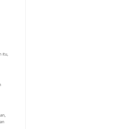
 itu,
n
h
nan,
dan