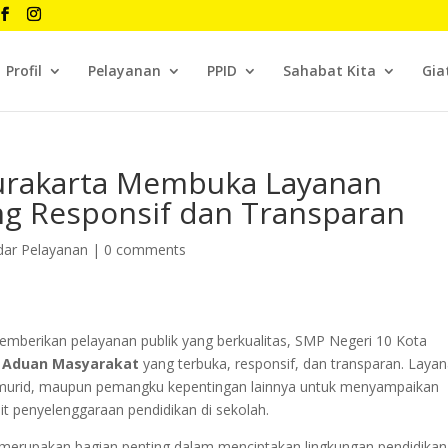
Profil
Pelayanan
PPID
Sahabat Kita
Gia
Surakarta Membuka Layanan
g Responsif dan Transparan
dar Pelayanan
|
0 comments
berikan pelayanan publik yang berkualitas, SMP Negeri 10 Kota
 Aduan Masyarakat
yang terbuka, responsif, dan transparan. Laya
a, murid, maupun pemangku kepentingan lainnya untuk menyampaikan
it penyelenggaraan pendidikan di sekolah.
 merupakan bagian penting dalam menciptakan lingkungan pendidikan