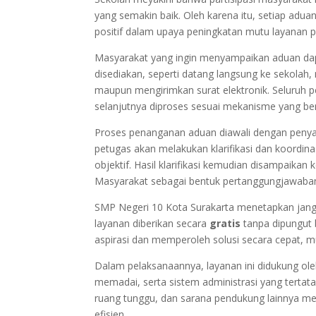
yang semakin baik. Oleh karena itu, setiap adua
positif dalam upaya peningkatan mutu layanan p
Masyarakat yang ingin menyampaikan aduan dap
disediakan, seperti datang langsung ke sekola
maupun mengirimkan surat elektronik. Seluruh p
selanjutnya diproses sesuai mekanisme yang ber
Proses penanganan aduan diawali dengan penya
petugas akan melakukan klarifikasi dan koordin
objektif. Hasil klarifikasi kemudian disampaika
Masyarakat sebagai bentuk pertanggungjawaban a
SMP Negeri 10 Kota Surakarta menetapkan jan
layanan diberikan secara
gratis
tanpa dipungut
aspirasi dan memperoleh solusi secara cepat, m
Dalam pelaksanaannya, layanan ini didukung ol
memadai, serta sistem administrasi yang tertata
ruang tunggu, dan sarana pendukung lainnya m
efisien.