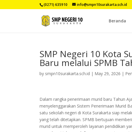
(0271) 635910
info@smpn10surakarta.sch.id
Beranda
SMP Negeri 10 Kota S
Baru melalui SPMB Ta
by
smpn10surakarta.sch.id
|
May 29, 2026
|
Pe
Dalam rangka penerimaan murid baru Tahun Ajar
menyelenggarakan Sistem Penerimaan Murid Bar
satu sekolah negeri di Kota Surakarta siap mel
yang telah ditetapkan. SPMB bertujuan memberik
murid untuk memperoleh layanan pendidikan yang