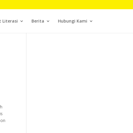
t Literasi
Berita
Hubungi Kami
ah
is
lon