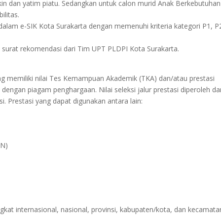
gakin dan yatim piatu. Sedangkan untuk calon murid Anak Berkebutuhan
ilitas.
r dalam e-SIK Kota Surakarta dengan memenuhi kriteria kategori P1, P
iki surat rekomendasi dari Tim UPT PLDPI Kota Surakarta.
yang memiliki nilai Tes Kemampuan Akademik (TKA) dan/atau prestasi
ngan piagam penghargaan. Nilai seleksi jalur prestasi diperoleh dar
i. Prestasi yang dapat digunakan antara lain:
2N)
at internasional, nasional, provinsi, kabupaten/kota, dan kecamata