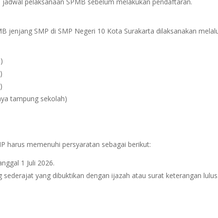
ta jadwal pelaksanaan SPMB sebelum melakukan pendaftaran.
B jenjang SMP di SMP Negeri 10 Kota Surakarta dilaksanakan melalu
)
)
)
daya tampung sekolah)
P harus memenuhi persyaratan sebagai berikut:
nggal 1 Juli 2026.
 sederajat yang dibuktikan dengan ijazah atau surat keterangan lulus